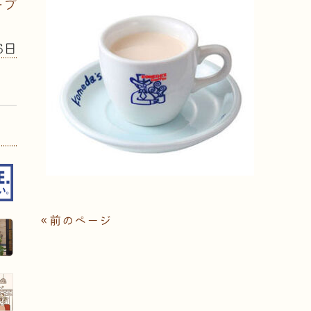
ープ
6日
« 前のページ