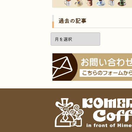
過去の記事
過
去
の
記
事