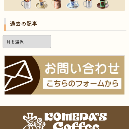
過去の記事
過
去
の
記
事