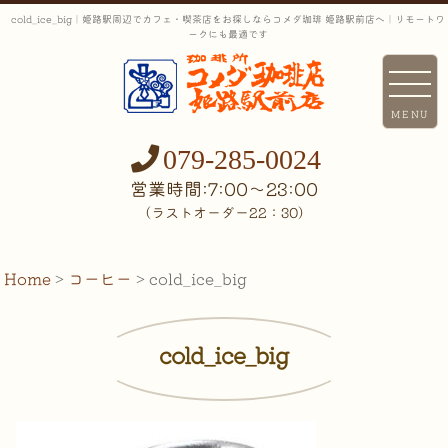
cold_ice_big｜姫路駅周辺でカフェ・喫茶店をお探しならコメダ珈琲 姫路駅前店へ｜リモートワ
ークにも最適です
MENU
079-285-0024
営業時間:7:00〜23:00
（ラストオーダー22：30）
Home
>
コーヒー
>
cold_ice_big
cold_ice_big