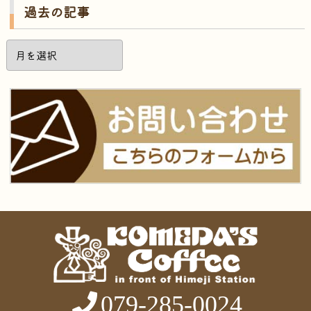
過去の記事
過
去
の
記
事
079-285-0024