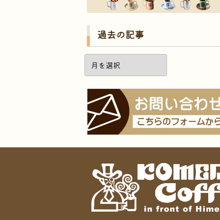
過去の記事
過
去
の
記
事