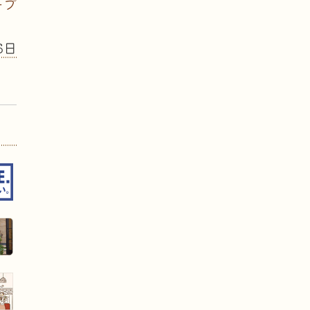
ープ
6日