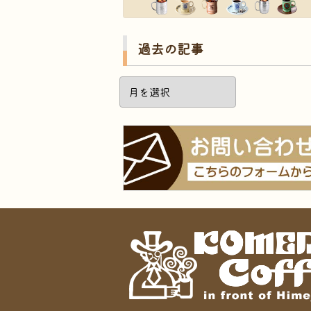
過去の記事
過
去
の
記
事