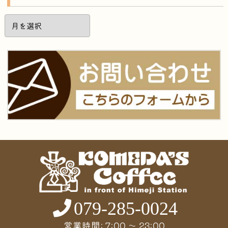
過
去
の
記
事
079-285-0024
営業時間: 7:00 〜 23:00